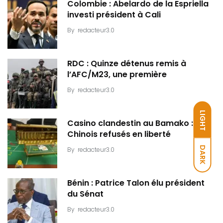
Colombie : Abelardo de la Espriella
investi président à Cali
By
redacteur3.0
RDC : Quinze détenus remis à
l’AFC/M23, une première
By
redacteur3.0
LIGHT
Casino clandestin au Bamako : Dix
Chinois refusés en liberté
DARK
By
redacteur3.0
Bénin : Patrice Talon élu président
du Sénat
By
redacteur3.0