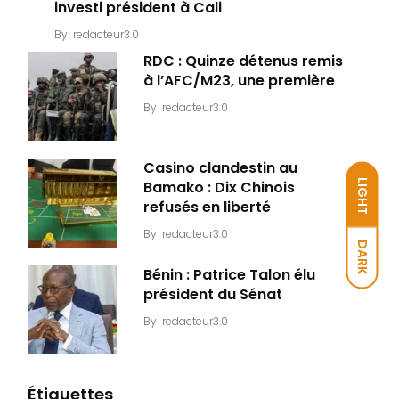
investi président à Cali
By
redacteur3.0
RDC : Quinze détenus remis
à l’AFC/M23, une première
By
redacteur3.0
Casino clandestin au
LIGHT
Bamako : Dix Chinois
refusés en liberté
By
redacteur3.0
DARK
Bénin : Patrice Talon élu
président du Sénat
By
redacteur3.0
Étiquettes