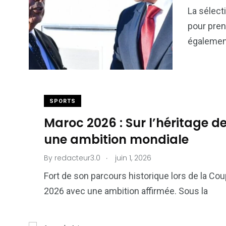
6
1
La sélect
Culture
Internatio
pour pren
également
176
242
SPORTS
Politique
Société
Maroc 2026 : Sur l’héritage de 
une ambition mondiale
.
By
redacteur3.0
juin 1, 2026
Fort de son parcours historique lors de la Co
2026 avec une ambition affirmée. Sous la