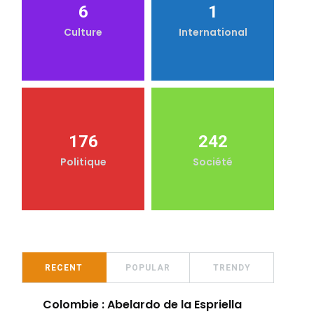
6
1
Culture
International
176
242
Politique
Société
RECENT
POPULAR
TRENDY
Colombie : Abelardo de la Espriella