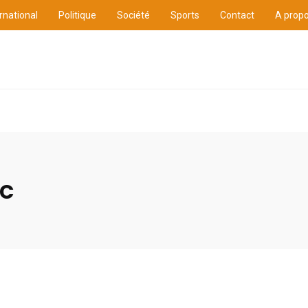
rnational
Politique
Société
Sports
Contact
A prop
ulture
International
Politique
Société
Spor
oc