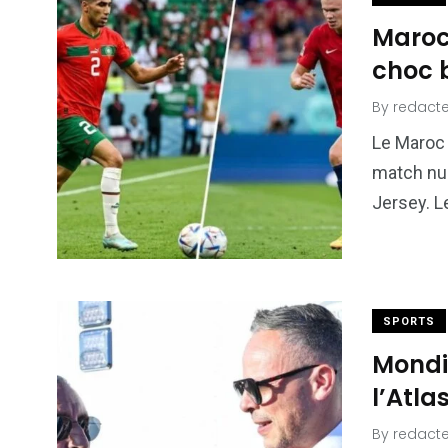
Maroc
choc b
By
redacte
Le Maroc 
match nul
Jersey. L
SPORTS
Mondia
l’Atla
By
redacte