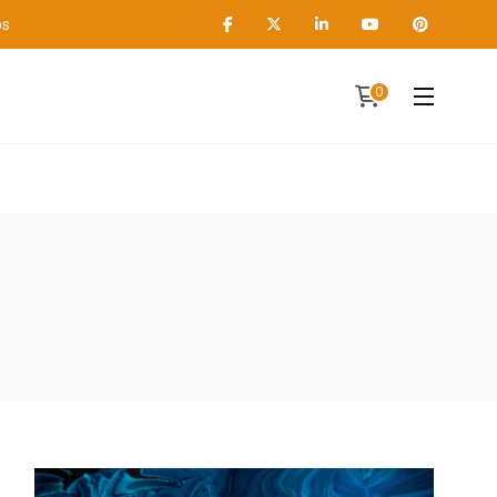
os
0
ts
Contact
A propos