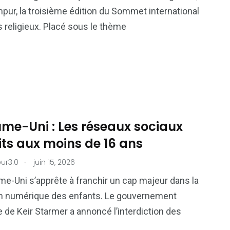
81
42
pur, la troisième édition du Sommet international
nal
Sports
Uncategorized
 religieux. Placé sous le thème
me-Uni : Les réseaux sociaux
its aux moins de 16 ans
.
ur3.0
juin 15, 2026
e-Uni s’apprête à franchir un cap majeur dans la
on numérique des enfants. Le gouvernement
te de Keir Starmer a annoncé l’interdiction des