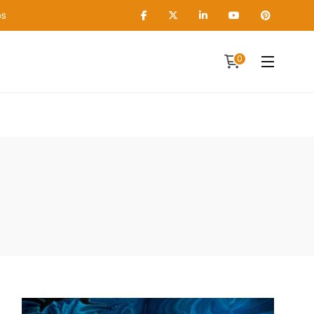
os
0
Contact
A propos