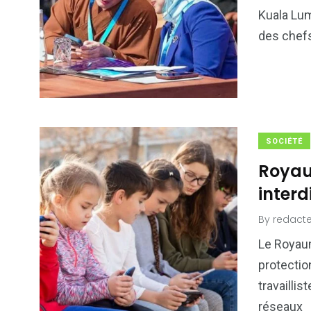
6
1
Kuala Lum
Culture
Internatio
des chefs
176
242
SOCIÉTÉ
Politique
Société
Royau
interd
By
redacte
Le Royaum
protecti
travaillis
réseaux