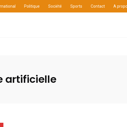
rnational
Politique
Société
Sports
Contact
A prop
ure
International
Politique
Société
Sports
 artificielle
E