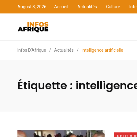
August 8, 2026
Accueil
Actualités
Culture
Inte
Accueil
Actualités
Cult
Infos D'Afrique
/
Actualités
/
intelligence artificielle
Étiquette :
intelligence
POLITIQU