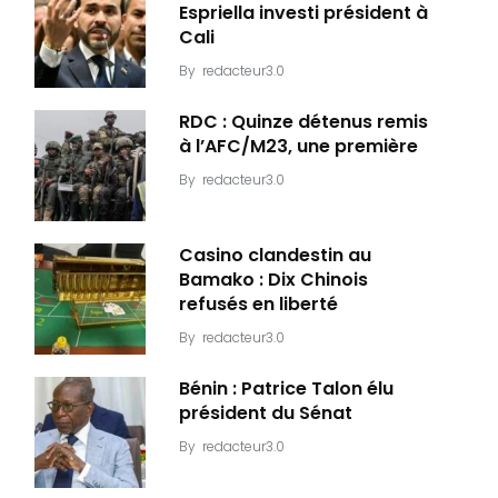
Espriella investi président à
Cali
By
redacteur3.0
RDC : Quinze détenus remis
à l’AFC/M23, une première
By
redacteur3.0
Casino clandestin au
Bamako : Dix Chinois
refusés en liberté
By
redacteur3.0
Bénin : Patrice Talon élu
président du Sénat
By
redacteur3.0