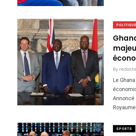
POLITIQU
Ghana
majeur
écon
By
redacte
Le Ghana 
économiqu
Annoncé 
Royaume-
SPORTS