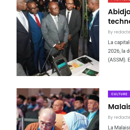
Abidja
techno
By
redacte
La capital
2026, la 
(ASSM). E
CULTURE
Malais
By
redacte
La Malais