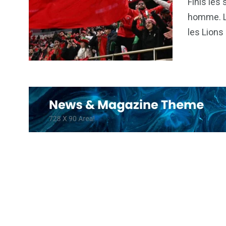
Finis les
homme. La
les Lions 