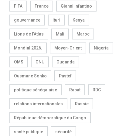
FIFA
France
Gianni Infantino
gouvernance
Ituri
Kenya
Lions de l’Atlas
Mali
Maroc
Mondial 2026.
Moyen-Orient
Nigeria
OMS
ONU
Ouganda
Ousmane Sonko
Pastef
politique sénégalaise
Rabat
RDC
relations internationales
Russie
République démocratique du Congo
santé publique
sécurité