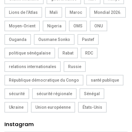
Lions de l’Atlas
Mali
Maroc
Mondial 2026.
Moyen-Orient
Nigeria
OMS
ONU
Ouganda
Ousmane Sonko
Pastef
politique sénégalaise
Rabat
RDC
relations internationales
Russie
République démocratique du Congo
santé publique
sécurité
sécurité régionale
Sénégal
Ukraine
Union européenne
États-Unis
Instagram