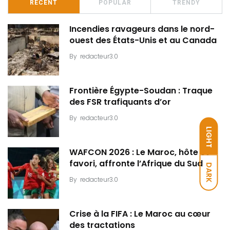
RECENT
POPULAR
TRENDY
Incendies ravageurs dans le nord-
ouest des États-Unis et au Canada
By
redacteur3.0
Frontière Égypte-Soudan : Traque
des FSR trafiquants d’or
By
redacteur3.0
LIGHT
WAFCON 2026 : Le Maroc, hôte et
favori, affronte l’Afrique du Sud
DARK
By
redacteur3.0
Crise à la FIFA : Le Maroc au cœur
des tractations