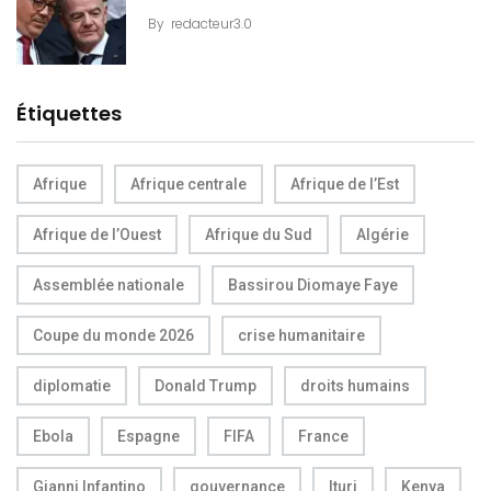
By
redacteur3.0
Étiquettes
Afrique
Afrique centrale
Afrique de l’Est
Afrique de l’Ouest
Afrique du Sud
Algérie
Assemblée nationale
Bassirou Diomaye Faye
Coupe du monde 2026
crise humanitaire
diplomatie
Donald Trump
droits humains
Ebola
Espagne
FIFA
France
Gianni Infantino
gouvernance
Ituri
Kenya