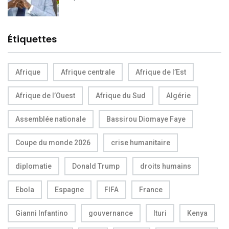
Étiquettes
Afrique
Afrique centrale
Afrique de l’Est
Afrique de l’Ouest
Afrique du Sud
Algérie
Assemblée nationale
Bassirou Diomaye Faye
Coupe du monde 2026
crise humanitaire
diplomatie
Donald Trump
droits humains
Ebola
Espagne
FIFA
France
Gianni Infantino
gouvernance
Ituri
Kenya