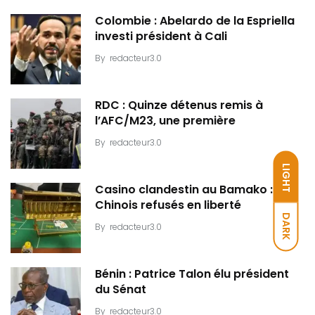
Colombie : Abelardo de la Espriella
investi président à Cali
By
redacteur3.0
RDC : Quinze détenus remis à
l’AFC/M23, une première
By
redacteur3.0
LIGHT
Casino clandestin au Bamako : Dix
Chinois refusés en liberté
DARK
By
redacteur3.0
Bénin : Patrice Talon élu président
du Sénat
By
redacteur3.0