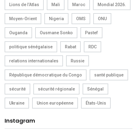
Lions de l’Atlas
Mali
Maroc
Mondial 2026.
Moyen-Orient
Nigeria
OMS
ONU
Ouganda
Ousmane Sonko
Pastef
politique sénégalaise
Rabat
RDC
relations internationales
Russie
République démocratique du Congo
santé publique
sécurité
sécurité régionale
Sénégal
Ukraine
Union européenne
États-Unis
Instagram