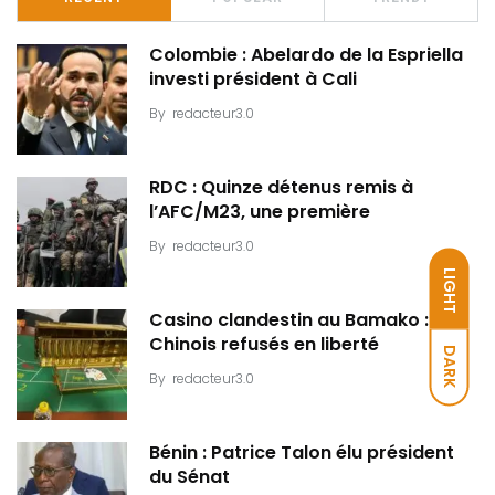
Colombie : Abelardo de la Espriella
investi président à Cali
By
redacteur3.0
RDC : Quinze détenus remis à
l’AFC/M23, une première
By
redacteur3.0
LIGHT
Casino clandestin au Bamako : Dix
Chinois refusés en liberté
DARK
By
redacteur3.0
Bénin : Patrice Talon élu président
du Sénat