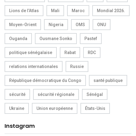
Lions de l’Atlas
Mali
Maroc
Mondial 2026.
Moyen-Orient
Nigeria
OMS
ONU
Ouganda
Ousmane Sonko
Pastef
politique sénégalaise
Rabat
RDC
relations internationales
Russie
République démocratique du Congo
santé publique
sécurité
sécurité régionale
Sénégal
Ukraine
Union européenne
États-Unis
Instagram