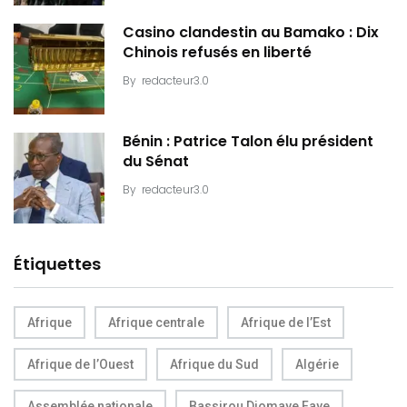
Casino clandestin au Bamako : Dix
Chinois refusés en liberté
By
redacteur3.0
Bénin : Patrice Talon élu président
du Sénat
By
redacteur3.0
Étiquettes
Afrique
Afrique centrale
Afrique de l’Est
Afrique de l’Ouest
Afrique du Sud
Algérie
Assemblée nationale
Bassirou Diomaye Faye