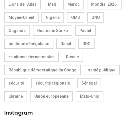
Lions de l’Atlas
Mali
Maroc
Mondial 2026.
Moyen-Orient
Nigeria
OMS
ONU
Ouganda
Ousmane Sonko
Pastef
politique sénégalaise
Rabat
RDC
relations internationales
Russie
République démocratique du Congo
santé publique
sécurité
sécurité régionale
Sénégal
Ukraine
Union européenne
États-Unis
Instagram