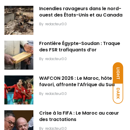
Incendies ravageurs dans le nord-
ouest des États-Unis et au Canada
By
redacteur3.0
Frontière Égypte-Soudan : Traque
des FSR trafiquants d’or
By
redacteur3.0
LIGHT
WAFCON 2026 : Le Maroc, hôte et
favori, affronte l’Afrique du Sud
DARK
By
redacteur3.0
Crise à la FIFA : Le Maroc au cœur
des tractations
By
redacteur3.0