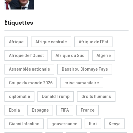
Étiquettes
Afrique
Afrique centrale
Afrique de l’Est
Afrique de l’Ouest
Afrique du Sud
Algérie
Assemblée nationale
Bassirou Diomaye Faye
Coupe du monde 2026
crise humanitaire
diplomatie
Donald Trump
droits humains
Ebola
Espagne
FIFA
France
Gianni Infantino
gouvernance
Ituri
Kenya