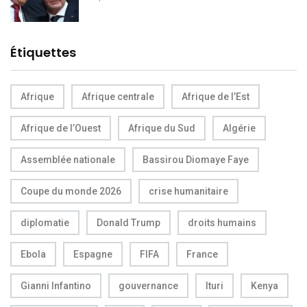
Étiquettes
Afrique
Afrique centrale
Afrique de l’Est
Afrique de l’Ouest
Afrique du Sud
Algérie
Assemblée nationale
Bassirou Diomaye Faye
Coupe du monde 2026
crise humanitaire
diplomatie
Donald Trump
droits humains
Ebola
Espagne
FIFA
France
Gianni Infantino
gouvernance
Ituri
Kenya