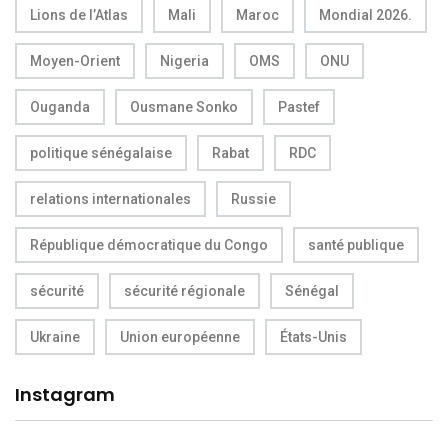
Lions de l’Atlas
Mali
Maroc
Mondial 2026.
Moyen-Orient
Nigeria
OMS
ONU
Ouganda
Ousmane Sonko
Pastef
politique sénégalaise
Rabat
RDC
relations internationales
Russie
République démocratique du Congo
santé publique
sécurité
sécurité régionale
Sénégal
Ukraine
Union européenne
États-Unis
Instagram