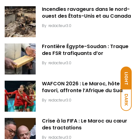
Incendies ravageurs dans le nord-
ouest des États-Unis et au Canada
By
redacteur3.0
Frontière Égypte-Soudan : Traque
des FSR trafiquants d’or
By
redacteur3.0
LIGHT
WAFCON 2026 : Le Maroc, hôte et
favori, affronte l’Afrique du Sud
DARK
By
redacteur3.0
Crise à la FIFA : Le Maroc au cœur
des tractations
By
redacteur3.0