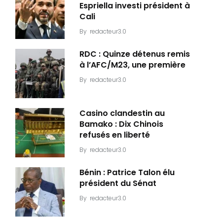
Espriella investi président à
Cali
By
redacteur3.0
RDC : Quinze détenus remis
à l’AFC/M23, une première
By
redacteur3.0
Casino clandestin au
Bamako : Dix Chinois
refusés en liberté
By
redacteur3.0
Bénin : Patrice Talon élu
président du Sénat
By
redacteur3.0