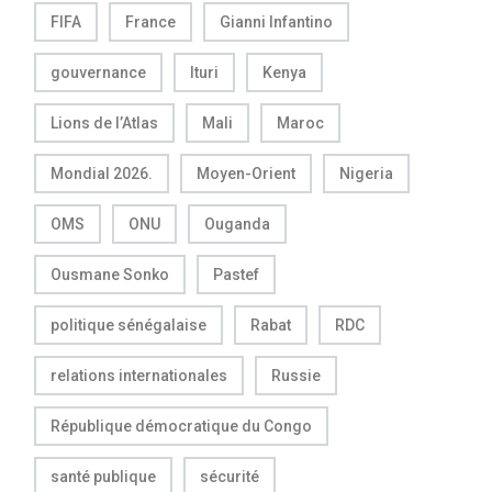
FIFA
France
Gianni Infantino
gouvernance
Ituri
Kenya
Lions de l’Atlas
Mali
Maroc
Mondial 2026.
Moyen-Orient
Nigeria
OMS
ONU
Ouganda
Ousmane Sonko
Pastef
politique sénégalaise
Rabat
RDC
relations internationales
Russie
République démocratique du Congo
santé publique
sécurité