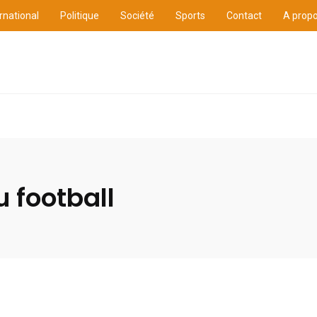
rnational
Politique
Société
Sports
Contact
A prop
ure
International
Politique
Société
Sports
u football