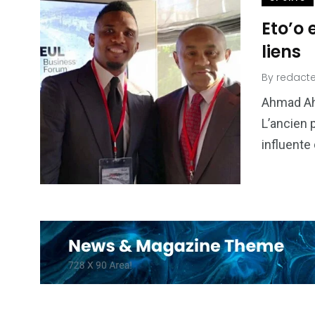
Eto’o
liens
By
redacte
Ahmad Ah
L’ancien 
influente 