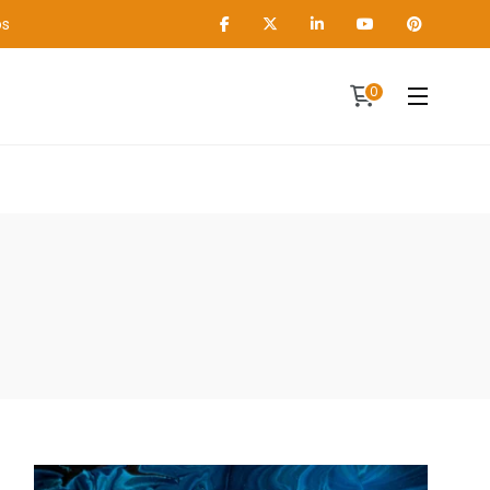
os
0
Contact
A propos