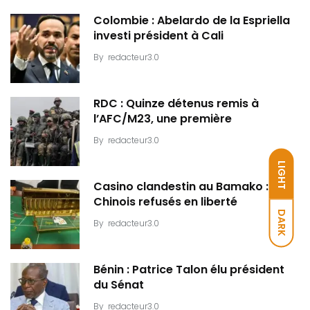
Colombie : Abelardo de la Espriella
investi président à Cali
By
redacteur3.0
RDC : Quinze détenus remis à
l’AFC/M23, une première
By
redacteur3.0
LIGHT
Casino clandestin au Bamako : Dix
Chinois refusés en liberté
DARK
By
redacteur3.0
Bénin : Patrice Talon élu président
du Sénat
By
redacteur3.0