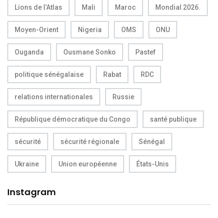
Lions de l’Atlas
Mali
Maroc
Mondial 2026.
Moyen-Orient
Nigeria
OMS
ONU
Ouganda
Ousmane Sonko
Pastef
politique sénégalaise
Rabat
RDC
relations internationales
Russie
République démocratique du Congo
santé publique
sécurité
sécurité régionale
Sénégal
Ukraine
Union européenne
États-Unis
Instagram