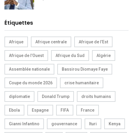
Étiquettes
Afrique
Afrique centrale
Afrique de l’Est
Afrique de l’Ouest
Afrique du Sud
Algérie
Assemblée nationale
Bassirou Diomaye Faye
Coupe du monde 2026
crise humanitaire
diplomatie
Donald Trump
droits humains
Ebola
Espagne
FIFA
France
Gianni Infantino
gouvernance
Ituri
Kenya