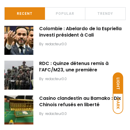
RECENT
POPULAR
TRENDY
Colombie : Abelardo de la Espriella
investi président à Cali
By
redacteur3.0
RDC : Quinze détenus remis à
l’AFC/M23, une première
By
redacteur3.0
LIGHT
Casino clandestin au Bamako : Dix
DARK
Chinois refusés en liberté
By
redacteur3.0