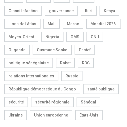
Gianni Infantino
gouvernance
Ituri
Kenya
Lions de l’Atlas
Mali
Maroc
Mondial 2026.
Moyen-Orient
Nigeria
OMS
ONU
Ouganda
Ousmane Sonko
Pastef
politique sénégalaise
Rabat
RDC
relations internationales
Russie
République démocratique du Congo
santé publique
sécurité
sécurité régionale
Sénégal
Ukraine
Union européenne
États-Unis