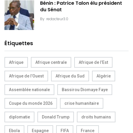
Bénin : Patrice Talon élu président
du Sénat
By
redacteur3.0
Étiquettes
Afrique
Afrique centrale
Afrique de l’Est
Afrique de l’Ouest
Afrique du Sud
Algérie
Assemblée nationale
Bassirou Diomaye Faye
Coupe du monde 2026
crise humanitaire
diplomatie
Donald Trump
droits humains
Ebola
Espagne
FIFA
France