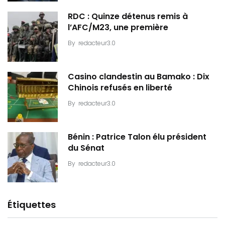
RDC : Quinze détenus remis à
l’AFC/M23, une première
By
redacteur3.0
Casino clandestin au Bamako : Dix
Chinois refusés en liberté
By
redacteur3.0
Bénin : Patrice Talon élu président
du Sénat
By
redacteur3.0
Étiquettes