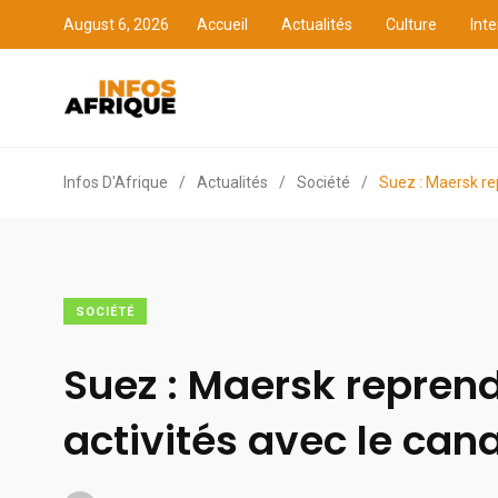
August 6, 2026
Accueil
Actualités
Culture
Inte
Accueil
Actualités
Cult
Infos D'Afrique
/
Actualités
/
Société
/
Suez : Maersk rep
SOCIÉTÉ
Suez : Maersk repren
activités avec le cana