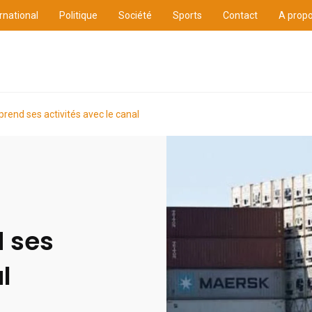
rnational
Politique
Société
Sports
Contact
A prop
ure
International
Politique
Société
Sports
rend ses activités avec le canal
d ses
l