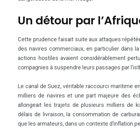
Un détour par l’Afriq
Cette prudence faisait suite aux attaques répét
des navires commerciaux, en particulier dans l
actions hostiles avaient considérablement pertu
compagnies à suspendre leurs passages par l’is
6
1
Le canal de Suez, véritable raccourci maritime ent
Culture
Internatio
milliers de navires et une part majeure des é
allongeait les trajets de plusieurs milliers de
délais de livraison, la consommation de carbur
que les armateurs, dans un contexte d’inflation p
173
237