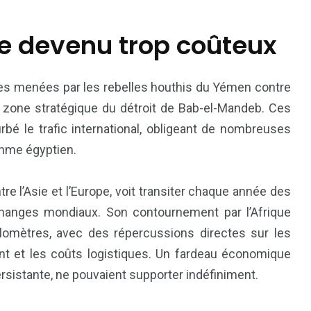
ue devenu trop coûteux
ées menées par les rebelles houthis du Yémen contre
a zone stratégique du détroit de Bab-el-Mandeb. Ces
rbé le trafic international, obligeant de nombreuses
thme égyptien.
78
42
re l’Asie et l’Europe, voit transiter chaque année des
nal
Sports
Uncategorized
changes mondiaux. Son contournement par l’Afrique
 kilomètres, avec des répercussions directes sur les
ant et les coûts logistiques. Un fardeau économique
ersistante, ne pouvaient supporter indéfiniment.