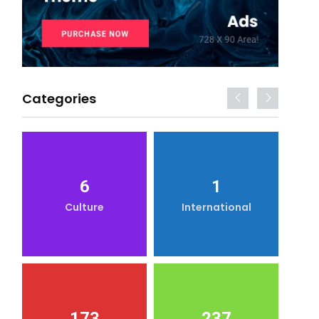
Categories
6
1
Culture
International
173
237