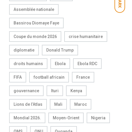
DARK
Assemblée nationale
Bassirou Diomaye Faye
Coupe du monde 2026
crise humanitaire
diplomatie
Donald Trump
droits humains
Ebola
Ebola RDC
FIFA
football africain
France
gouvernance
Ituri
Kenya
Lions de l’Atlas
Mali
Maroc
Mondial 2026.
Moyen-Orient
Nigeria
OMS
ONU
Ouganda