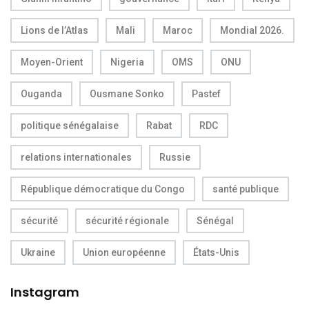
Lions de l’Atlas
Mali
Maroc
Mondial 2026.
Moyen-Orient
Nigeria
OMS
ONU
Ouganda
Ousmane Sonko
Pastef
politique sénégalaise
Rabat
RDC
relations internationales
Russie
République démocratique du Congo
santé publique
sécurité
sécurité régionale
Sénégal
Ukraine
Union européenne
États-Unis
Instagram