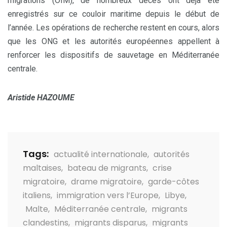
migrations (OIM), de nombreux décès ont déjà été
enregistrés sur ce couloir maritime depuis le début de
l’année. Les opérations de recherche restent en cours, alors
que les ONG et les autorités européennes appellent à
renforcer les dispositifs de sauvetage en Méditerranée
centrale.
Aristide HAZOUME
Tags:
actualité internationale
,
autorités
maltaises
,
bateau de migrants
,
crise
migratoire
,
drame migratoire
,
garde-côtes
italiens
,
immigration vers l’Europe
,
Libye
,
Malte
,
Méditerranée centrale
,
migrants
clandestins
,
migrants disparus
,
migrants