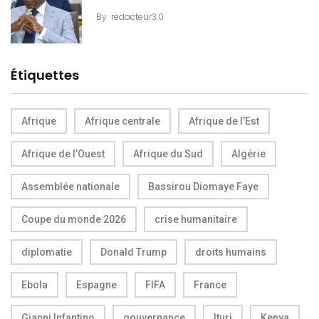
By
redacteur3.0
Étiquettes
Afrique
Afrique centrale
Afrique de l’Est
Afrique de l’Ouest
Afrique du Sud
Algérie
Assemblée nationale
Bassirou Diomaye Faye
Coupe du monde 2026
crise humanitaire
diplomatie
Donald Trump
droits humains
Ebola
Espagne
FIFA
France
Gianni Infantino
gouvernance
Ituri
Kenya