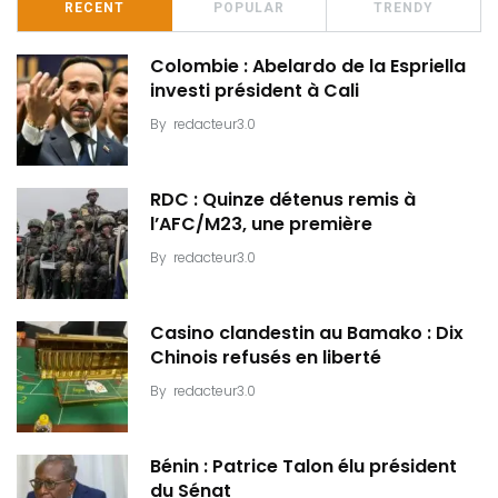
RECENT
POPULAR
TRENDY
Colombie : Abelardo de la Espriella
investi président à Cali
By
redacteur3.0
RDC : Quinze détenus remis à
l’AFC/M23, une première
By
redacteur3.0
Casino clandestin au Bamako : Dix
Chinois refusés en liberté
By
redacteur3.0
Bénin : Patrice Talon élu président
du Sénat