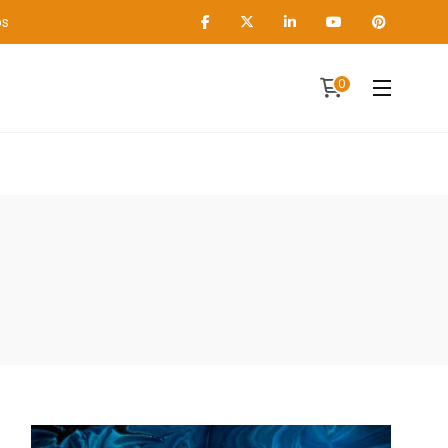
os
0
Contact
A propos