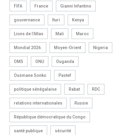
FIFA
France
Gianni Infantino
gouvernance
Ituri
Kenya
Lions de l’Atlas
Mali
Maroc
Mondial 2026.
Moyen-Orient
Nigeria
OMS
ONU
Ouganda
Ousmane Sonko
Pastef
politique sénégalaise
Rabat
RDC
relations internationales
Russie
République démocratique du Congo
santé publique
sécurité