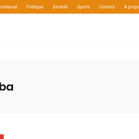
rnational
Politique
Société
Sports
Contact
A prop
ure
International
Politique
Société
Sports
ba
E