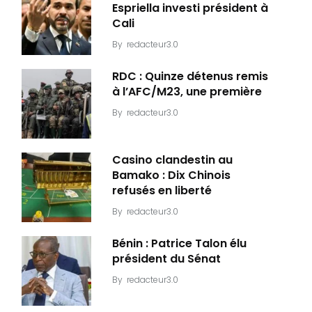
Espriella investi président à
Cali
By
redacteur3.0
RDC : Quinze détenus remis
à l’AFC/M23, une première
By
redacteur3.0
Casino clandestin au
Bamako : Dix Chinois
refusés en liberté
By
redacteur3.0
Bénin : Patrice Talon élu
président du Sénat
By
redacteur3.0