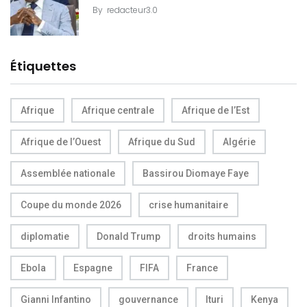
By
redacteur3.0
Étiquettes
Afrique
Afrique centrale
Afrique de l’Est
Afrique de l’Ouest
Afrique du Sud
Algérie
Assemblée nationale
Bassirou Diomaye Faye
Coupe du monde 2026
crise humanitaire
diplomatie
Donald Trump
droits humains
Ebola
Espagne
FIFA
France
Gianni Infantino
gouvernance
Ituri
Kenya