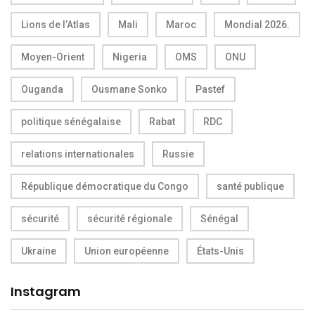
Lions de l’Atlas
Mali
Maroc
Mondial 2026.
Moyen-Orient
Nigeria
OMS
ONU
Ouganda
Ousmane Sonko
Pastef
politique sénégalaise
Rabat
RDC
relations internationales
Russie
République démocratique du Congo
santé publique
sécurité
sécurité régionale
Sénégal
Ukraine
Union européenne
États-Unis
Instagram