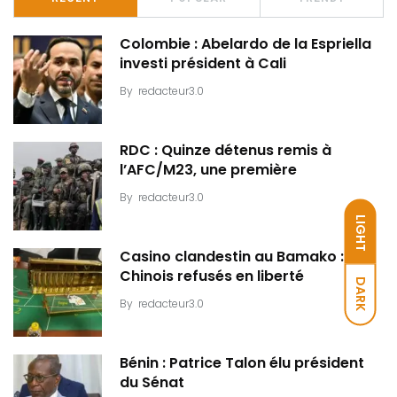
Colombie : Abelardo de la Espriella
investi président à Cali
By
redacteur3.0
RDC : Quinze détenus remis à
l’AFC/M23, une première
By
redacteur3.0
LIGHT
Casino clandestin au Bamako : Dix
Chinois refusés en liberté
DARK
By
redacteur3.0
Bénin : Patrice Talon élu président
du Sénat