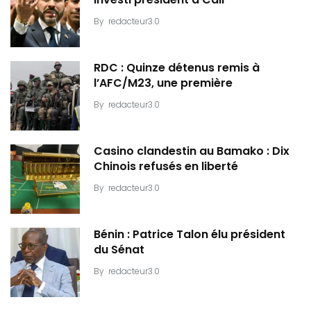
investi président à Cali
By
redacteur3.0
RDC : Quinze détenus remis à
l’AFC/M23, une première
By
redacteur3.0
Casino clandestin au Bamako : Dix
Chinois refusés en liberté
By
redacteur3.0
Bénin : Patrice Talon élu président
du Sénat
By
redacteur3.0