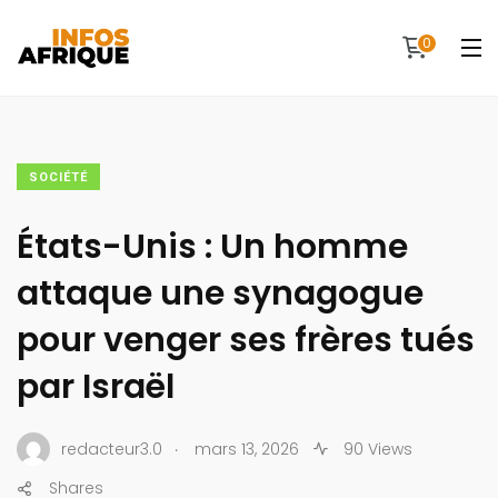
0
SOCIÉTÉ
États-Unis : Un homme
attaque une synagogue
pour venger ses frères tués
par Israël
.
redacteur3.0
mars 13, 2026
90 Views
Shares