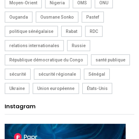
Moyen-Orient
Nigeria
OMS
ONU
Ouganda
Ousmane Sonko
Pastef
politique sénégalaise
Rabat
RDC
relations internationales
Russie
République démocratique du Congo
santé publique
sécurité
sécurité régionale
Sénégal
Ukraine
Union européenne
États-Unis
Instagram