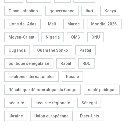
Gianni Infantino
gouvernance
Ituri
Kenya
Lions de l’Atlas
Mali
Maroc
Mondial 2026.
Moyen-Orient
Nigeria
OMS
ONU
Ouganda
Ousmane Sonko
Pastef
politique sénégalaise
Rabat
RDC
relations internationales
Russie
République démocratique du Congo
santé publique
sécurité
sécurité régionale
Sénégal
Ukraine
Union européenne
États-Unis