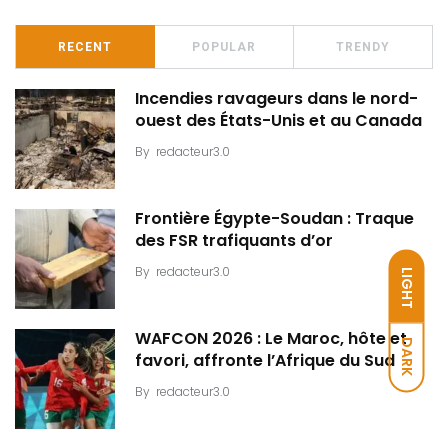
RECENT
POPULAR
TRENDY
Incendies ravageurs dans le nord-
ouest des États-Unis et au Canada
By
redacteur3.0
Frontière Égypte-Soudan : Traque
des FSR trafiquants d’or
By
redacteur3.0
LIGHT
WAFCON 2026 : Le Maroc, hôte et
DARK
favori, affronte l’Afrique du Sud
By
redacteur3.0