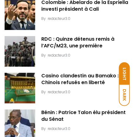
Colombie : Abelardo de la Espriella
investi président à Cali
By
redacteur3.0
RDC : Quinze détenus remis à
l’AFC/M23, une première
By
redacteur3.0
LIGHT
Casino clandestin au Bamako : Dix
Chinois refusés en liberté
DARK
By
redacteur3.0
Bénin : Patrice Talon élu président
du Sénat
By
redacteur3.0