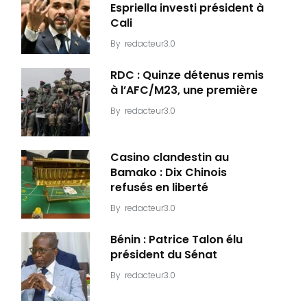
Espriella investi président à
Cali
By
redacteur3.0
RDC : Quinze détenus remis
à l’AFC/M23, une première
By
redacteur3.0
Casino clandestin au
Bamako : Dix Chinois
refusés en liberté
By
redacteur3.0
Bénin : Patrice Talon élu
président du Sénat
By
redacteur3.0