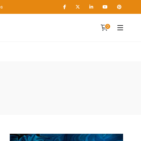
os
0
Contact
A propos