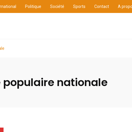
rnational
Politique
Société
Sports
Contact
A prop
ure
International
Politique
Société
Sports
ale
populaire nationale
E