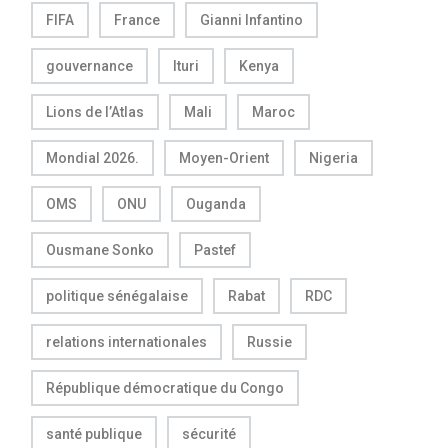
FIFA
France
Gianni Infantino
gouvernance
Ituri
Kenya
Lions de l’Atlas
Mali
Maroc
Mondial 2026.
Moyen-Orient
Nigeria
OMS
ONU
Ouganda
Ousmane Sonko
Pastef
politique sénégalaise
Rabat
RDC
relations internationales
Russie
République démocratique du Congo
santé publique
sécurité