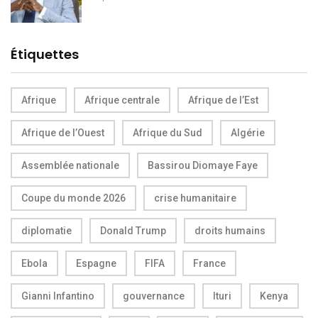
Étiquettes
Afrique
Afrique centrale
Afrique de l’Est
Afrique de l’Ouest
Afrique du Sud
Algérie
Assemblée nationale
Bassirou Diomaye Faye
Coupe du monde 2026
crise humanitaire
diplomatie
Donald Trump
droits humains
Ebola
Espagne
FIFA
France
Gianni Infantino
gouvernance
Ituri
Kenya