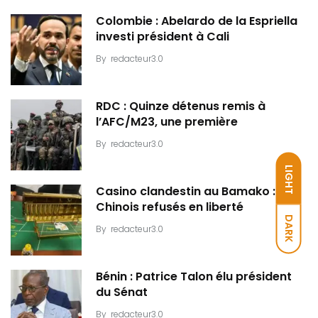
Colombie : Abelardo de la Espriella
investi président à Cali
By
redacteur3.0
RDC : Quinze détenus remis à
l’AFC/M23, une première
By
redacteur3.0
LIGHT
Casino clandestin au Bamako : Dix
Chinois refusés en liberté
DARK
By
redacteur3.0
Bénin : Patrice Talon élu président
du Sénat
By
redacteur3.0