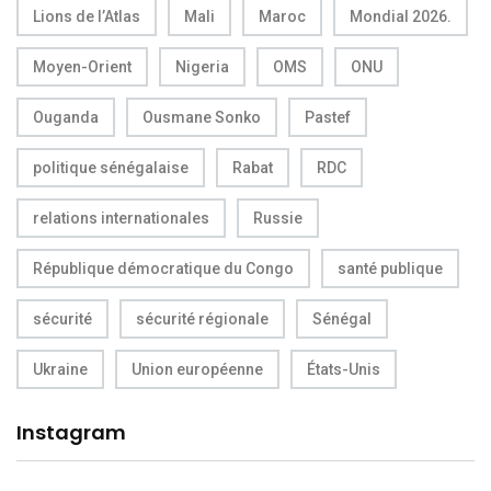
Lions de l’Atlas
Mali
Maroc
Mondial 2026.
Moyen-Orient
Nigeria
OMS
ONU
Ouganda
Ousmane Sonko
Pastef
politique sénégalaise
Rabat
RDC
relations internationales
Russie
République démocratique du Congo
santé publique
sécurité
sécurité régionale
Sénégal
Ukraine
Union européenne
États-Unis
Instagram