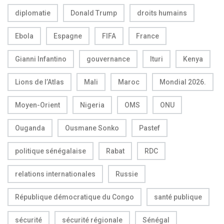
diplomatie
Donald Trump
droits humains
Ebola
Espagne
FIFA
France
Gianni Infantino
gouvernance
Ituri
Kenya
Lions de l’Atlas
Mali
Maroc
Mondial 2026.
Moyen-Orient
Nigeria
OMS
ONU
Ouganda
Ousmane Sonko
Pastef
politique sénégalaise
Rabat
RDC
relations internationales
Russie
République démocratique du Congo
santé publique
sécurité
sécurité régionale
Sénégal