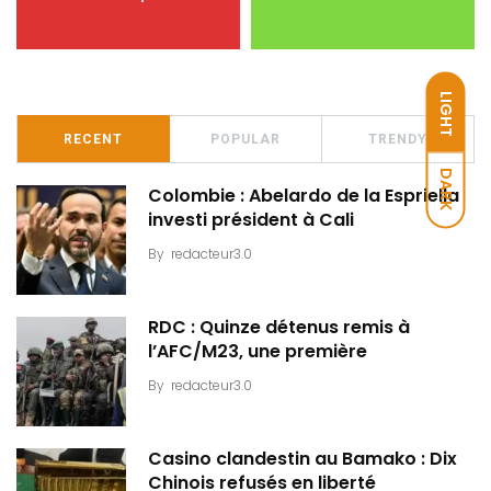
LIGHT
RECENT
POPULAR
TRENDY
DARK
Colombie : Abelardo de la Espriella
investi président à Cali
By
redacteur3.0
RDC : Quinze détenus remis à
l’AFC/M23, une première
By
redacteur3.0
Casino clandestin au Bamako : Dix
Chinois refusés en liberté