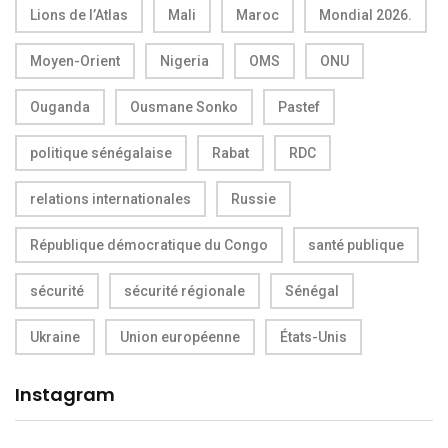
Lions de l’Atlas
Mali
Maroc
Mondial 2026.
Moyen-Orient
Nigeria
OMS
ONU
Ouganda
Ousmane Sonko
Pastef
politique sénégalaise
Rabat
RDC
relations internationales
Russie
République démocratique du Congo
santé publique
sécurité
sécurité régionale
Sénégal
Ukraine
Union européenne
États-Unis
Instagram