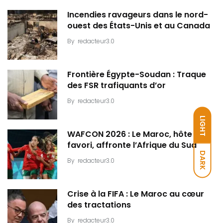
Incendies ravageurs dans le nord-
ouest des États-Unis et au Canada
By
redacteur3.0
Frontière Égypte-Soudan : Traque
des FSR trafiquants d’or
By
redacteur3.0
LIGHT
WAFCON 2026 : Le Maroc, hôte et
favori, affronte l’Afrique du Sud
DARK
By
redacteur3.0
Crise à la FIFA : Le Maroc au cœur
des tractations
By
redacteur3.0