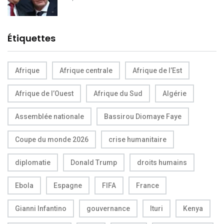
Étiquettes
Afrique
Afrique centrale
Afrique de l’Est
Afrique de l’Ouest
Afrique du Sud
Algérie
Assemblée nationale
Bassirou Diomaye Faye
Coupe du monde 2026
crise humanitaire
diplomatie
Donald Trump
droits humains
Ebola
Espagne
FIFA
France
Gianni Infantino
gouvernance
Ituri
Kenya