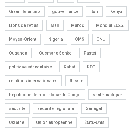
Gianni Infantino
gouvernance
Ituri
Kenya
Lions de l’Atlas
Mali
Maroc
Mondial 2026.
Moyen-Orient
Nigeria
OMS
ONU
Ouganda
Ousmane Sonko
Pastef
politique sénégalaise
Rabat
RDC
relations internationales
Russie
République démocratique du Congo
santé publique
sécurité
sécurité régionale
Sénégal
Ukraine
Union européenne
États-Unis