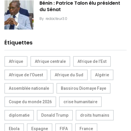
Bénin : Patrice Talon élu président
du Sénat
By
redacteur3.0
Étiquettes
Afrique
Afrique centrale
Afrique de l’Est
Afrique de l’Ouest
Afrique du Sud
Algérie
Assemblée nationale
Bassirou Diomaye Faye
Coupe du monde 2026
crise humanitaire
diplomatie
Donald Trump
droits humains
Ebola
Espagne
FIFA
France