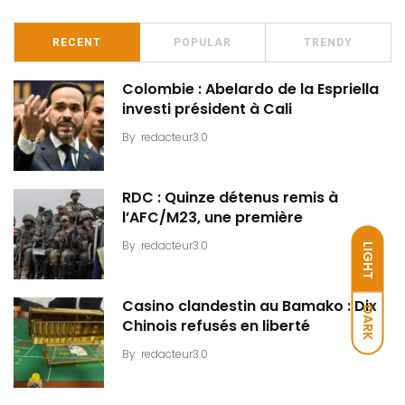
RECENT
POPULAR
TRENDY
Colombie : Abelardo de la Espriella
investi président à Cali
By
redacteur3.0
RDC : Quinze détenus remis à
l’AFC/M23, une première
By
redacteur3.0
LIGHT
Casino clandestin au Bamako : Dix
DARK
Chinois refusés en liberté
By
redacteur3.0