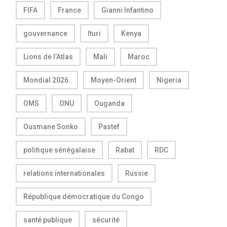
FIFA
France
Gianni Infantino
gouvernance
Ituri
Kenya
Lions de l’Atlas
Mali
Maroc
Mondial 2026.
Moyen-Orient
Nigeria
OMS
ONU
Ouganda
Ousmane Sonko
Pastef
politique sénégalaise
Rabat
RDC
relations internationales
Russie
République démocratique du Congo
santé publique
sécurité