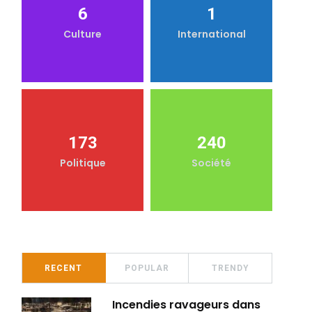
6
1
Culture
International
173
240
Politique
Société
RECENT
POPULAR
TRENDY
Incendies ravageurs dans