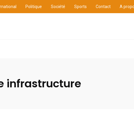
rnational
Politique
Société
Sports
Contact
A prop
ure
International
Politique
Société
Sports
 infrastructure