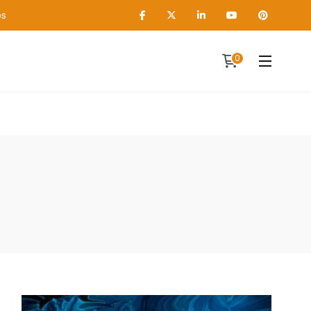
os
0
Contact
A propos