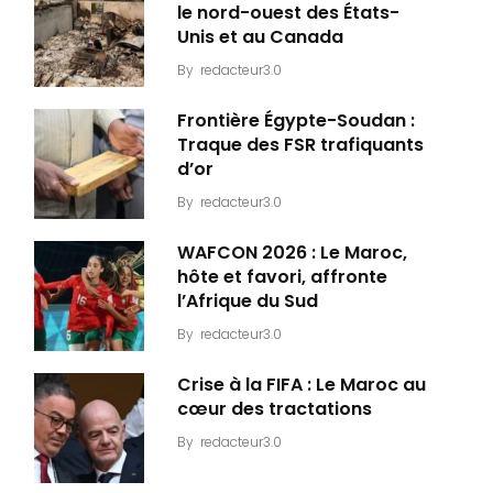
le nord-ouest des États-
Unis et au Canada
By
redacteur3.0
Frontière Égypte-Soudan :
Traque des FSR trafiquants
d’or
By
redacteur3.0
WAFCON 2026 : Le Maroc,
hôte et favori, affronte
l’Afrique du Sud
By
redacteur3.0
Crise à la FIFA : Le Maroc au
cœur des tractations
By
redacteur3.0