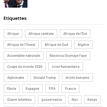
Étiquettes
Afrique
Afrique centrale
Afrique de l’Est
Afrique de l’Ouest
Afrique du Sud
Algérie
Assemblée nationale
Bassirou Diomaye Faye
Coupe du monde 2026
crise humanitaire
diplomatie
Donald Trump
droits humains
Ebola
Espagne
FIFA
France
Gianni Infantino
gouvernance
Ituri
Kenya