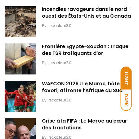
Incendies ravageurs dans le nord-
ouest des États-Unis et au Canada
By
redacteur3.0
Frontière Égypte-Soudan : Traque
des FSR trafiquants d’or
By
redacteur3.0
LIGHT
WAFCON 2026 : Le Maroc, hôte et
favori, affronte l’Afrique du Sud
DARK
By
redacteur3.0
Crise à la FIFA : Le Maroc au cœur
des tractations
By
redacteur3.0