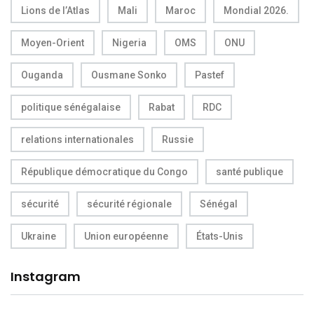
Lions de l’Atlas
Mali
Maroc
Mondial 2026.
Moyen-Orient
Nigeria
OMS
ONU
Ouganda
Ousmane Sonko
Pastef
politique sénégalaise
Rabat
RDC
relations internationales
Russie
République démocratique du Congo
santé publique
sécurité
sécurité régionale
Sénégal
Ukraine
Union européenne
États-Unis
Instagram