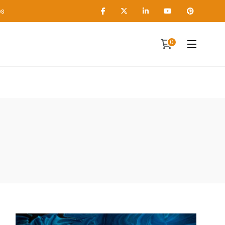
os
0
Contact
A propos