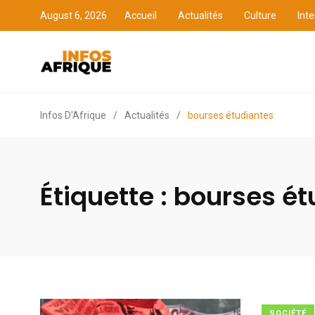
August 6, 2026
Accueil
Actualités
Culture
Inte
Accueil
Actualités
Cult
Infos D'Afrique
/
Actualités
/
bourses étudiantes
Étiquette :
bourses ét
SOCIÉTÉ