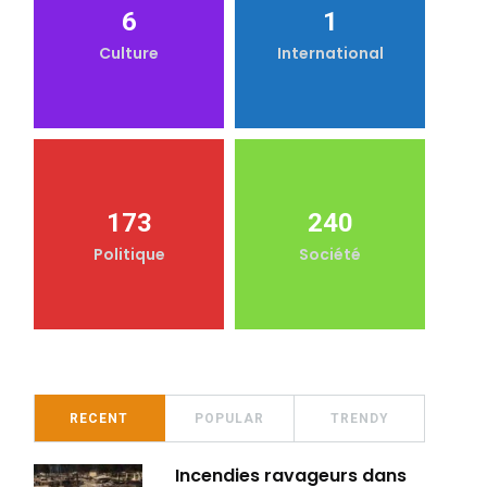
6
1
Culture
International
173
240
Politique
Société
RECENT
POPULAR
TRENDY
Incendies ravageurs dans