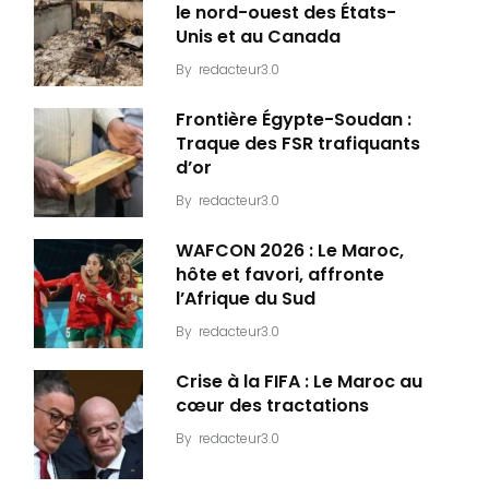
le nord-ouest des États-
Unis et au Canada
By
redacteur3.0
Frontière Égypte-Soudan :
Traque des FSR trafiquants
d’or
By
redacteur3.0
WAFCON 2026 : Le Maroc,
hôte et favori, affronte
l’Afrique du Sud
By
redacteur3.0
Crise à la FIFA : Le Maroc au
cœur des tractations
By
redacteur3.0