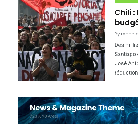
Chili 
budgé
By
redacte
Des milli
Santiago 
José Anto
réductio