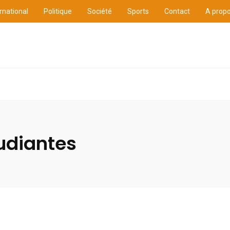
rnational
Politique
Société
Sports
Contact
A prop
ure
International
Politique
Société
Sports
udiantes