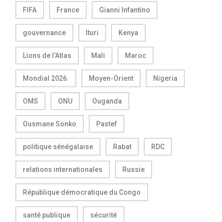
FIFA
France
Gianni Infantino
gouvernance
Ituri
Kenya
Lions de l’Atlas
Mali
Maroc
Mondial 2026.
Moyen-Orient
Nigeria
OMS
ONU
Ouganda
Ousmane Sonko
Pastef
politique sénégalaise
Rabat
RDC
relations internationales
Russie
République démocratique du Congo
santé publique
sécurité