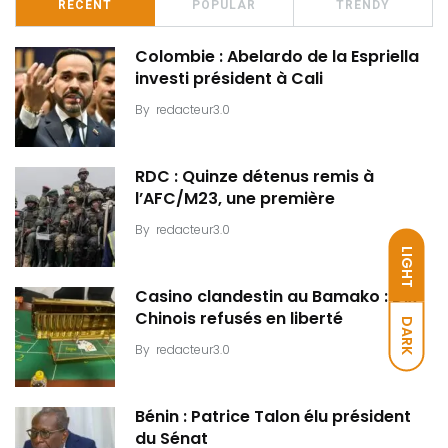
RECENT
POPULAR
TRENDY
Colombie : Abelardo de la Espriella
investi président à Cali
By
redacteur3.0
RDC : Quinze détenus remis à
l’AFC/M23, une première
By
redacteur3.0
LIGHT
Casino clandestin au Bamako : Dix
Chinois refusés en liberté
DARK
By
redacteur3.0
Bénin : Patrice Talon élu président
du Sénat