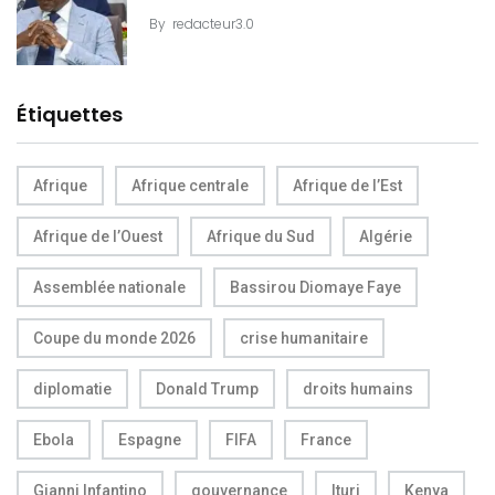
By
redacteur3.0
Étiquettes
Afrique
Afrique centrale
Afrique de l’Est
Afrique de l’Ouest
Afrique du Sud
Algérie
Assemblée nationale
Bassirou Diomaye Faye
Coupe du monde 2026
crise humanitaire
diplomatie
Donald Trump
droits humains
Ebola
Espagne
FIFA
France
Gianni Infantino
gouvernance
Ituri
Kenya