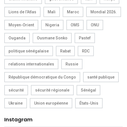
Lions de l’Atlas
Mali
Maroc
Mondial 2026.
Moyen-Orient
Nigeria
OMS
ONU
Ouganda
Ousmane Sonko
Pastef
politique sénégalaise
Rabat
RDC
relations internationales
Russie
République démocratique du Congo
santé publique
sécurité
sécurité régionale
Sénégal
Ukraine
Union européenne
États-Unis
Instagram