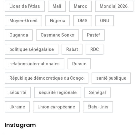
Lions de l’Atlas
Mali
Maroc
Mondial 2026.
Moyen-Orient
Nigeria
OMS
ONU
Ouganda
Ousmane Sonko
Pastef
politique sénégalaise
Rabat
RDC
relations internationales
Russie
République démocratique du Congo
santé publique
sécurité
sécurité régionale
Sénégal
Ukraine
Union européenne
États-Unis
Instagram