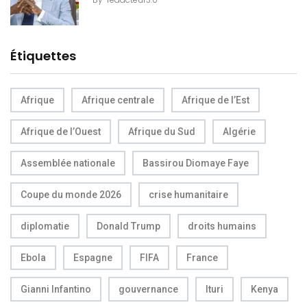
Étiquettes
Afrique
Afrique centrale
Afrique de l’Est
Afrique de l’Ouest
Afrique du Sud
Algérie
Assemblée nationale
Bassirou Diomaye Faye
Coupe du monde 2026
crise humanitaire
diplomatie
Donald Trump
droits humains
Ebola
Espagne
FIFA
France
Gianni Infantino
gouvernance
Ituri
Kenya