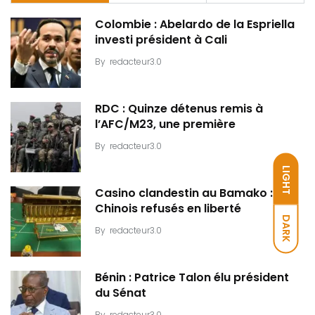
Colombie : Abelardo de la Espriella
investi président à Cali
By
redacteur3.0
RDC : Quinze détenus remis à
l’AFC/M23, une première
By
redacteur3.0
LIGHT
Casino clandestin au Bamako : Dix
Chinois refusés en liberté
DARK
By
redacteur3.0
Bénin : Patrice Talon élu président
du Sénat
By
redacteur3.0