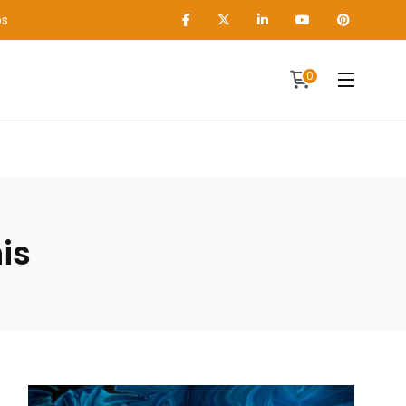
os
0
Contact
A propos
is