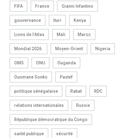
FIFA
France
Gianni Infantino
gouvernance
Ituri
Kenya
Lions de l’Atlas
Mali
Maroc
Mondial 2026.
Moyen-Orient
Nigeria
OMS
ONU
Ouganda
Ousmane Sonko
Pastef
politique sénégalaise
Rabat
RDC
relations internationales
Russie
République démocratique du Congo
santé publique
sécurité