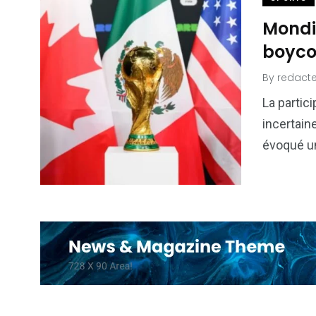
Mondi
boycot
By
redacte
La partic
incertain
évoqué un