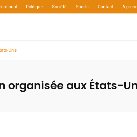
rnational
Politique
Société
Sports
Contact
A prop
ure
International
Politique
Société
Sports
tats-Unis
n organisée aux États-Un