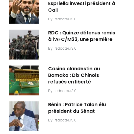
Espriella investi président à
Cali
By
redacteur3.0
RDC : Quinze détenus remis
à l’AFC/M23, une première
By
redacteur3.0
Casino clandestin au
Bamako : Dix Chinois
refusés en liberté
By
redacteur3.0
Bénin : Patrice Talon élu
président du Sénat
By
redacteur3.0