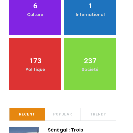
6
1
Culture
International
173
237
Politique
Société
RECENT
POPULAR
TRENDY
Sénégal : Trois