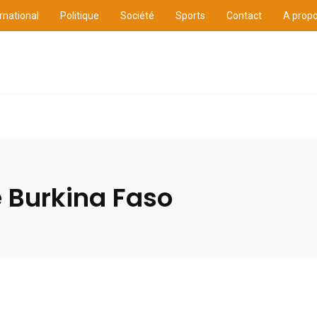
rnational
Politique
Société
Sports
Contact
A prop
ure
International
Politique
Société
Sports
 Burkina Faso