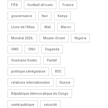
FIFA
football africain
France
gouvernance
Ituri
Kenya
Lions de l’Atlas
Mali
Maroc
Mondial 2026.
Moyen-Orient
Nigeria
OMS
ONU
Ouganda
Ousmane Sonko
Pastef
politique sénégalaise
RDC
relations internationales
Russie
République démocratique du Congo
santé publique
sécurité