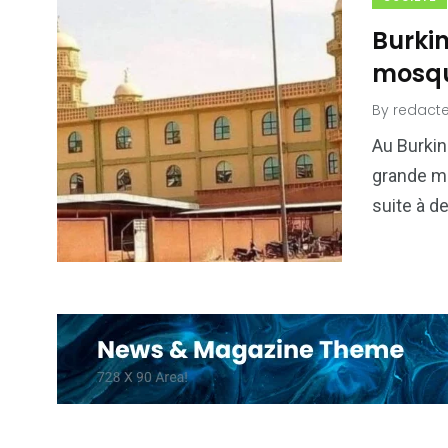
Burki
mosqu
By
redacte
Au Burkina
grande m
suite à d