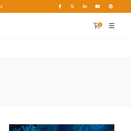
os
0
Contact
A propos