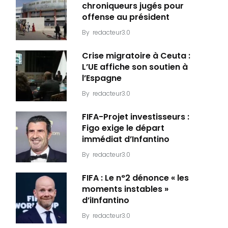
chroniqueurs jugés pour
offense au président
By
redacteur3.0
Crise migratoire à Ceuta :
L’UE affiche son soutien à
l’Espagne
By
redacteur3.0
FIFA-Projet investisseurs :
Figo exige le départ
immédiat d’Infantino
By
redacteur3.0
FIFA : Le n°2 dénonce « les
moments instables »
d’iInfantino
By
redacteur3.0