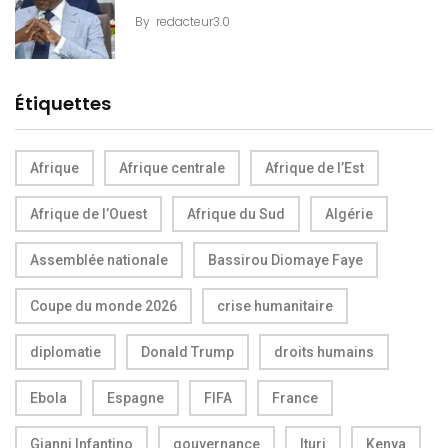
By
redacteur3.0
Étiquettes
Afrique
Afrique centrale
Afrique de l’Est
Afrique de l’Ouest
Afrique du Sud
Algérie
Assemblée nationale
Bassirou Diomaye Faye
Coupe du monde 2026
crise humanitaire
diplomatie
Donald Trump
droits humains
Ebola
Espagne
FIFA
France
Gianni Infantino
gouvernance
Ituri
Kenya