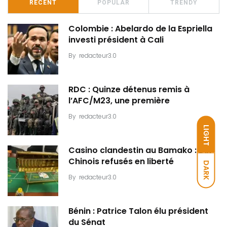
RECENT
POPULAR
TRENDY
Colombie : Abelardo de la Espriella
investi président à Cali
By
redacteur3.0
RDC : Quinze détenus remis à
l’AFC/M23, une première
By
redacteur3.0
LIGHT
Casino clandestin au Bamako : Dix
Chinois refusés en liberté
DARK
By
redacteur3.0
Bénin : Patrice Talon élu président
du Sénat