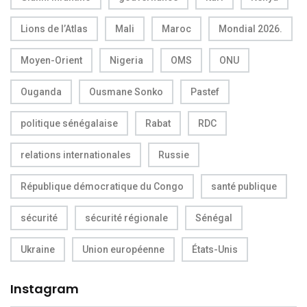
Lions de l’Atlas
Mali
Maroc
Mondial 2026.
Moyen-Orient
Nigeria
OMS
ONU
Ouganda
Ousmane Sonko
Pastef
politique sénégalaise
Rabat
RDC
relations internationales
Russie
République démocratique du Congo
santé publique
sécurité
sécurité régionale
Sénégal
Ukraine
Union européenne
États-Unis
Instagram