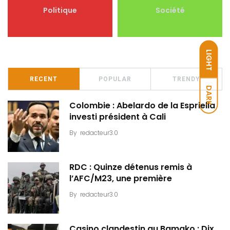
Politique
Société
LIGHT
RECENT
POPULAR
TRENDY
DARK
Colombie : Abelardo de la Espriella
investi président à Cali
By
redacteur3.0
RDC : Quinze détenus remis à
l’AFC/M23, une première
By
redacteur3.0
Casino clandestin au Bamako : Dix