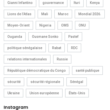
Gianni Infantino
gouvernance
Ituri
Kenya
Lions de l’Atlas
Mali
Maroc
Mondial 2026.
Moyen-Orient
Nigeria
OMS
ONU
Ouganda
Ousmane Sonko
Pastef
politique sénégalaise
Rabat
RDC
relations internationales
Russie
République démocratique du Congo
santé publique
sécurité
sécurité régionale
Sénégal
Ukraine
Union européenne
États-Unis
Instagram