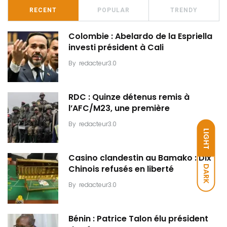
RECENT
POPULAR
TRENDY
Colombie : Abelardo de la Espriella
investi président à Cali
By
redacteur3.0
RDC : Quinze détenus remis à
l’AFC/M23, une première
By
redacteur3.0
LIGHT
Casino clandestin au Bamako : Dix
DARK
Chinois refusés en liberté
By
redacteur3.0
Bénin : Patrice Talon élu président