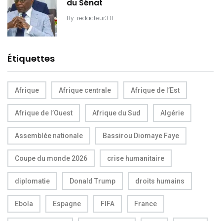
du Sénat
By
redacteur3.0
Étiquettes
Afrique
Afrique centrale
Afrique de l’Est
Afrique de l’Ouest
Afrique du Sud
Algérie
Assemblée nationale
Bassirou Diomaye Faye
Coupe du monde 2026
crise humanitaire
diplomatie
Donald Trump
droits humains
Ebola
Espagne
FIFA
France