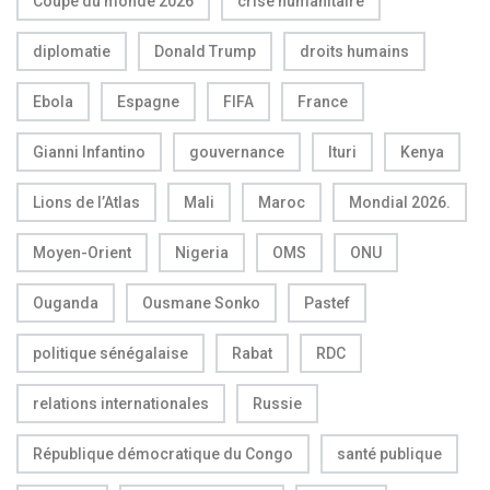
Coupe du monde 2026
crise humanitaire
diplomatie
Donald Trump
droits humains
Ebola
Espagne
FIFA
France
Gianni Infantino
gouvernance
Ituri
Kenya
Lions de l’Atlas
Mali
Maroc
Mondial 2026.
Moyen-Orient
Nigeria
OMS
ONU
Ouganda
Ousmane Sonko
Pastef
politique sénégalaise
Rabat
RDC
relations internationales
Russie
République démocratique du Congo
santé publique