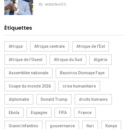
By
redacteur3.0
Étiquettes
Afrique
Afrique centrale
Afrique de l’Est
Afrique de l’Ouest
Afrique du Sud
Algérie
Assemblée nationale
Bassirou Diomaye Faye
Coupe du monde 2026
crise humanitaire
diplomatie
Donald Trump
droits humains
Ebola
Espagne
FIFA
France
Gianni Infantino
gouvernance
Ituri
Kenya