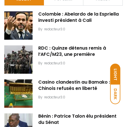
Colombie : Abelardo de la Espriella
investi président à Cali
By
redacteur3.0
RDC : Quinze détenus remis à
l’AFC/M23, une première
By
redacteur3.0
LIGHT
Casino clandestin au Bamako : Dix
Chinois refusés en liberté
DARK
By
redacteur3.0
Bénin : Patrice Talon élu président
du Sénat