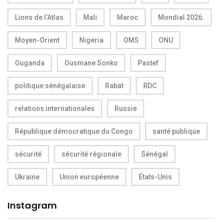
Lions de l’Atlas
Mali
Maroc
Mondial 2026.
Moyen-Orient
Nigeria
OMS
ONU
Ouganda
Ousmane Sonko
Pastef
politique sénégalaise
Rabat
RDC
relations internationales
Russie
République démocratique du Congo
santé publique
sécurité
sécurité régionale
Sénégal
Ukraine
Union européenne
États-Unis
Instagram