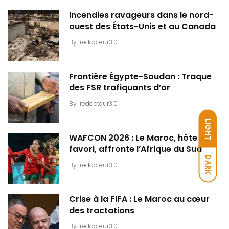
Incendies ravageurs dans le nord-
ouest des États-Unis et au Canada
By
redacteur3.0
Frontière Égypte-Soudan : Traque
des FSR trafiquants d’or
By
redacteur3.0
LIGHT
WAFCON 2026 : Le Maroc, hôte et
favori, affronte l’Afrique du Sud
DARK
By
redacteur3.0
Crise à la FIFA : Le Maroc au cœur
des tractations
By
redacteur3.0