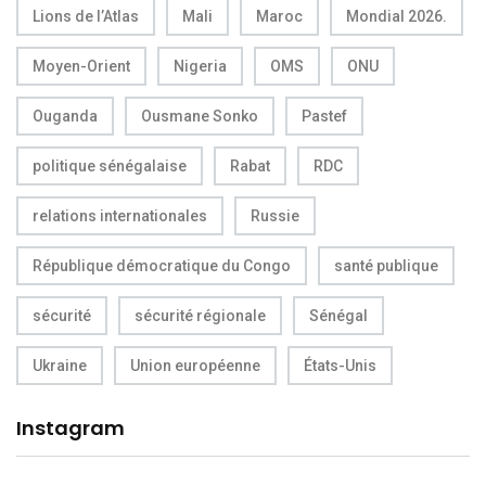
Lions de l’Atlas
Mali
Maroc
Mondial 2026.
Moyen-Orient
Nigeria
OMS
ONU
Ouganda
Ousmane Sonko
Pastef
politique sénégalaise
Rabat
RDC
relations internationales
Russie
République démocratique du Congo
santé publique
sécurité
sécurité régionale
Sénégal
Ukraine
Union européenne
États-Unis
Instagram