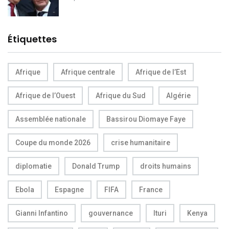
Étiquettes
Afrique
Afrique centrale
Afrique de l’Est
Afrique de l’Ouest
Afrique du Sud
Algérie
Assemblée nationale
Bassirou Diomaye Faye
Coupe du monde 2026
crise humanitaire
diplomatie
Donald Trump
droits humains
Ebola
Espagne
FIFA
France
Gianni Infantino
gouvernance
Ituri
Kenya