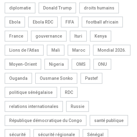
diplomatie
Donald Trump
droits humains
Ebola
Ebola RDC
FIFA
football africain
France
gouvernance
Ituri
Kenya
Lions de l’Atlas
Mali
Maroc
Mondial 2026.
Moyen-Orient
Nigeria
OMS
ONU
Ouganda
Ousmane Sonko
Pastef
politique sénégalaise
RDC
relations internationales
Russie
République démocratique du Congo
santé publique
sécurité
sécurité régionale
Sénégal