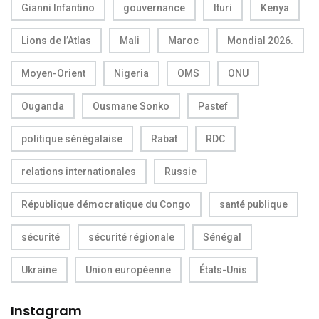
Gianni Infantino
gouvernance
Ituri
Kenya
Lions de l’Atlas
Mali
Maroc
Mondial 2026.
Moyen-Orient
Nigeria
OMS
ONU
Ouganda
Ousmane Sonko
Pastef
politique sénégalaise
Rabat
RDC
relations internationales
Russie
République démocratique du Congo
santé publique
sécurité
sécurité régionale
Sénégal
Ukraine
Union européenne
États-Unis
Instagram