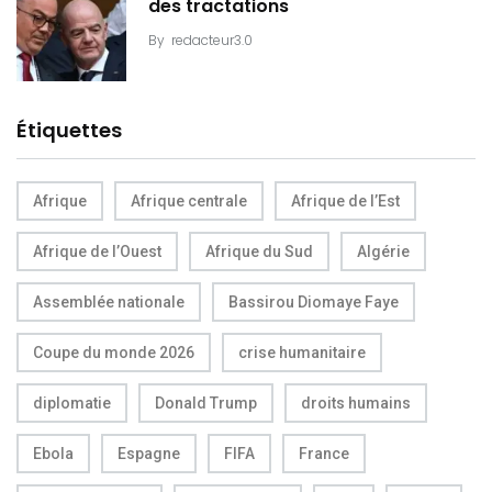
des tractations
By
redacteur3.0
Étiquettes
Afrique
Afrique centrale
Afrique de l’Est
Afrique de l’Ouest
Afrique du Sud
Algérie
Assemblée nationale
Bassirou Diomaye Faye
Coupe du monde 2026
crise humanitaire
diplomatie
Donald Trump
droits humains
Ebola
Espagne
FIFA
France