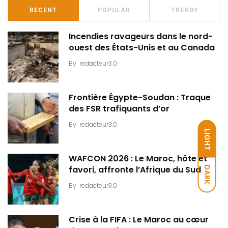
RECENT
POPULAR
TRENDY
Incendies ravageurs dans le nord-
ouest des États-Unis et au Canada
By
redacteur3.0
Frontière Égypte-Soudan : Traque
des FSR trafiquants d’or
By
redacteur3.0
LIGHT
WAFCON 2026 : Le Maroc, hôte et
DARK
favori, affronte l’Afrique du Sud
By
redacteur3.0
Crise à la FIFA : Le Maroc au cœur