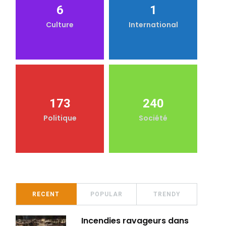
6
1
Culture
International
173
240
Politique
Société
RECENT
POPULAR
TRENDY
Incendies ravageurs dans