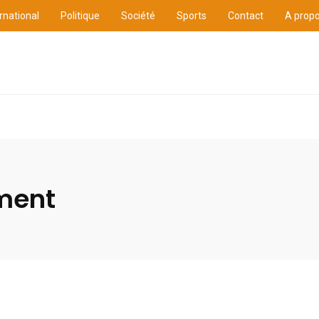
rnational
Politique
Société
Sports
Contact
A prop
ure
International
Politique
Société
Sports
ment