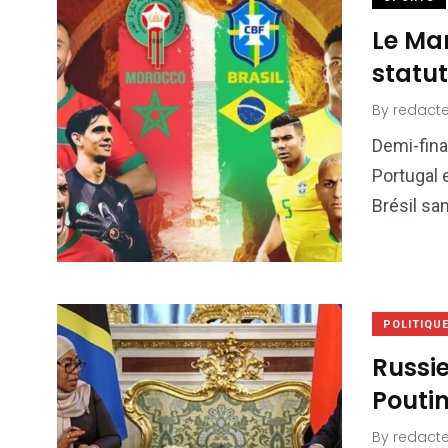
Le Mar
statut
By
redacte
Demi-fina
Portugal 
Brésil sa
POLITIQU
Russie
Pouti
By
redacte