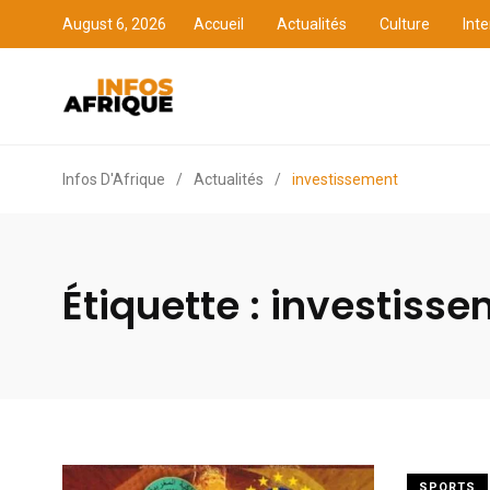
August 6, 2026
Accueil
Actualités
Culture
Inte
Accueil
Actualités
Cult
Infos D'Afrique
/
Actualités
/
investissement
Étiquette :
investisse
SPORTS