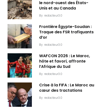
le nord-ouest des États-
Unis et au Canada
By
redacteur3.0
Frontière Égypte-Soudan :
Traque des FSR trafiquants
d’or
By
redacteur3.0
WAFCON 2026 : Le Maroc,
hôte et favori, affronte
l’Afrique du Sud
By
redacteur3.0
Crise à la FIFA : Le Maroc au
cœur des tractations
By
redacteur3.0