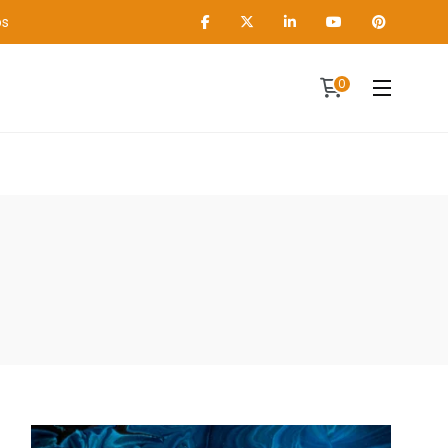
os
0
Contact
A propos