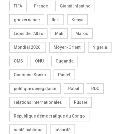
FIFA
France
Gianni Infantino
gouvernance
Ituri
Kenya
Lions de l’Atlas
Mali
Maroc
Mondial 2026.
Moyen-Orient
Nigeria
OMS
ONU
Ouganda
Ousmane Sonko
Pastef
politique sénégalaise
Rabat
RDC
relations internationales
Russie
République démocratique du Congo
santé publique
sécurité