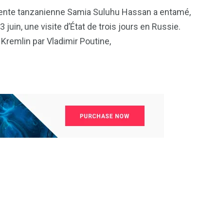
81
42
dente tanzanienne Samia Suluhu Hassan a entamé,
nal
Sports
Uncategorized
 juin, une visite d’État de trois jours en Russie.
Kremlin par Vladimir Poutine,