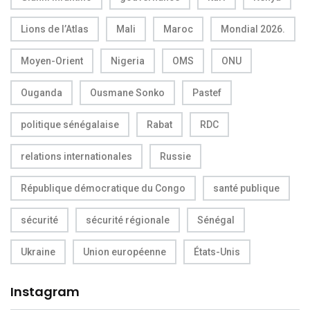
Lions de l’Atlas
Mali
Maroc
Mondial 2026.
Moyen-Orient
Nigeria
OMS
ONU
Ouganda
Ousmane Sonko
Pastef
politique sénégalaise
Rabat
RDC
relations internationales
Russie
République démocratique du Congo
santé publique
sécurité
sécurité régionale
Sénégal
Ukraine
Union européenne
États-Unis
Instagram