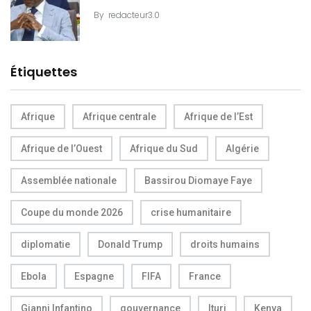
By
redacteur3.0
Étiquettes
Afrique
Afrique centrale
Afrique de l’Est
Afrique de l’Ouest
Afrique du Sud
Algérie
Assemblée nationale
Bassirou Diomaye Faye
Coupe du monde 2026
crise humanitaire
diplomatie
Donald Trump
droits humains
Ebola
Espagne
FIFA
France
Gianni Infantino
gouvernance
Ituri
Kenya