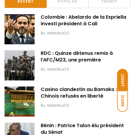
RECENT
POPULAR
TRENDY
Colombie : Abelardo de la Espriella
investi président à Cali
By
redacteur3.0
RDC : Quinze détenus remis à
l’AFC/M23, une première
By
redacteur3.0
LIGHT
Casino clandestin au Bamako : Dix
Chinois refusés en liberté
DARK
By
redacteur3.0
Bénin : Patrice Talon élu président
du Sénat