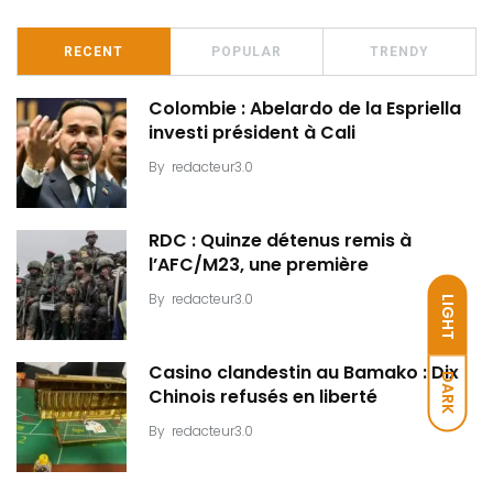
RECENT
POPULAR
TRENDY
Colombie : Abelardo de la Espriella
investi président à Cali
By
redacteur3.0
RDC : Quinze détenus remis à
l’AFC/M23, une première
By
redacteur3.0
LIGHT
Casino clandestin au Bamako : Dix
DARK
Chinois refusés en liberté
By
redacteur3.0