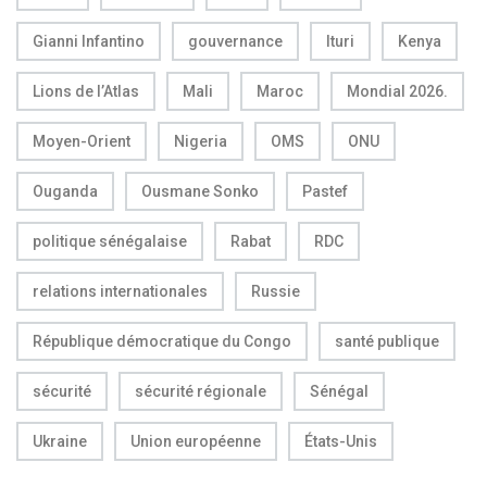
Gianni Infantino
gouvernance
Ituri
Kenya
Lions de l’Atlas
Mali
Maroc
Mondial 2026.
Moyen-Orient
Nigeria
OMS
ONU
Ouganda
Ousmane Sonko
Pastef
politique sénégalaise
Rabat
RDC
relations internationales
Russie
République démocratique du Congo
santé publique
sécurité
sécurité régionale
Sénégal
Ukraine
Union européenne
États-Unis