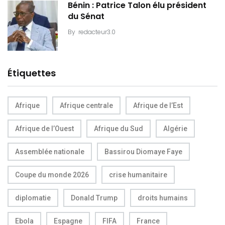
Bénin : Patrice Talon élu président
du Sénat
By
redacteur3.0
Étiquettes
Afrique
Afrique centrale
Afrique de l’Est
Afrique de l’Ouest
Afrique du Sud
Algérie
Assemblée nationale
Bassirou Diomaye Faye
Coupe du monde 2026
crise humanitaire
diplomatie
Donald Trump
droits humains
Ebola
Espagne
FIFA
France