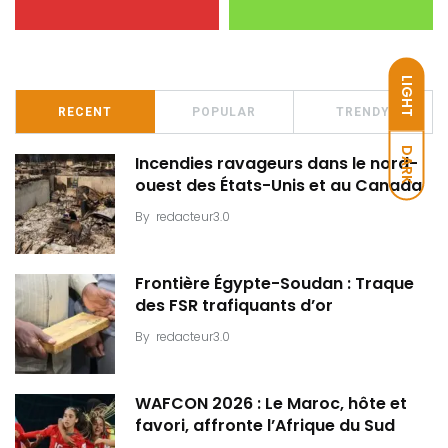
LIGHT
RECENT
POPULAR
TRENDY
DARK
Incendies ravageurs dans le nord-
ouest des États-Unis et au Canada
By
redacteur3.0
Frontière Égypte-Soudan : Traque
des FSR trafiquants d’or
By
redacteur3.0
WAFCON 2026 : Le Maroc, hôte et
favori, affronte l’Afrique du Sud