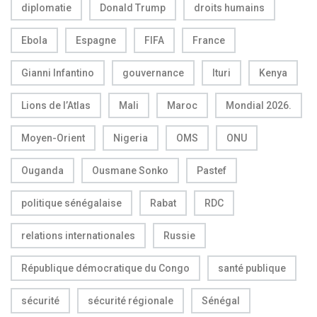
diplomatie
Donald Trump
droits humains
Ebola
Espagne
FIFA
France
Gianni Infantino
gouvernance
Ituri
Kenya
Lions de l’Atlas
Mali
Maroc
Mondial 2026.
Moyen-Orient
Nigeria
OMS
ONU
Ouganda
Ousmane Sonko
Pastef
politique sénégalaise
Rabat
RDC
relations internationales
Russie
République démocratique du Congo
santé publique
sécurité
sécurité régionale
Sénégal