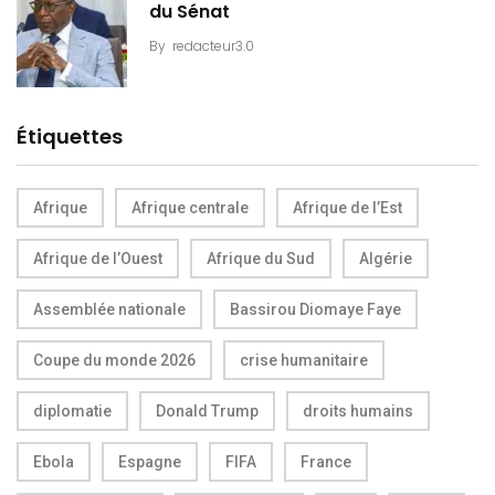
du Sénat
By
redacteur3.0
Étiquettes
Afrique
Afrique centrale
Afrique de l’Est
Afrique de l’Ouest
Afrique du Sud
Algérie
Assemblée nationale
Bassirou Diomaye Faye
Coupe du monde 2026
crise humanitaire
diplomatie
Donald Trump
droits humains
Ebola
Espagne
FIFA
France