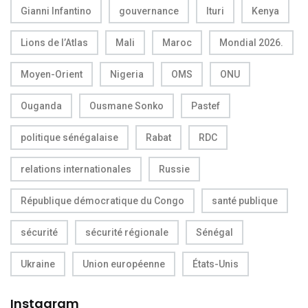
Gianni Infantino
gouvernance
Ituri
Kenya
Lions de l’Atlas
Mali
Maroc
Mondial 2026.
Moyen-Orient
Nigeria
OMS
ONU
Ouganda
Ousmane Sonko
Pastef
politique sénégalaise
Rabat
RDC
relations internationales
Russie
République démocratique du Congo
santé publique
sécurité
sécurité régionale
Sénégal
Ukraine
Union européenne
États-Unis
Instagram