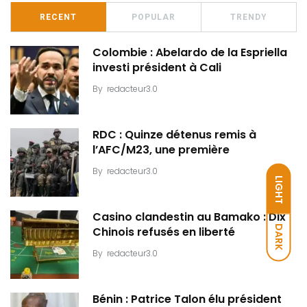
RECENT
POPULAR
TRENDY
Colombie : Abelardo de la Espriella
investi président à Cali
By
redacteur3.0
RDC : Quinze détenus remis à
l’AFC/M23, une première
By
redacteur3.0
LIGHT
Casino clandestin au Bamako : Dix
DARK
Chinois refusés en liberté
By
redacteur3.0
Bénin : Patrice Talon élu président