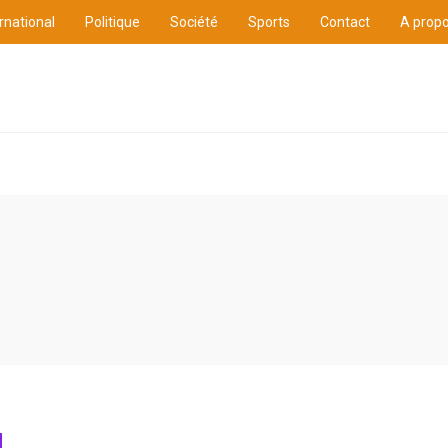
rnational
Politique
Société
Sports
Contact
A prop
ure
International
Politique
Société
Sports