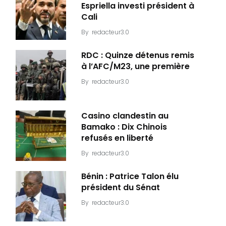
Espriella investi président à
Cali
By
redacteur3.0
RDC : Quinze détenus remis
à l’AFC/M23, une première
By
redacteur3.0
Casino clandestin au
Bamako : Dix Chinois
refusés en liberté
By
redacteur3.0
Bénin : Patrice Talon élu
président du Sénat
By
redacteur3.0