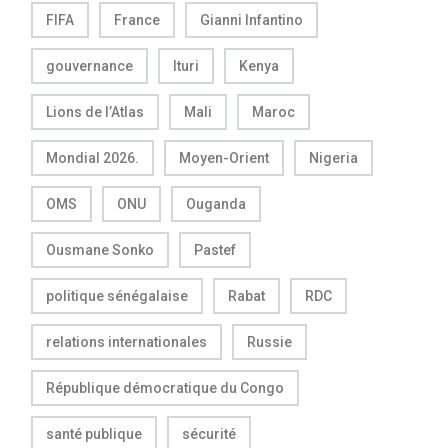
FIFA
France
Gianni Infantino
gouvernance
Ituri
Kenya
Lions de l’Atlas
Mali
Maroc
Mondial 2026.
Moyen-Orient
Nigeria
OMS
ONU
Ouganda
Ousmane Sonko
Pastef
politique sénégalaise
Rabat
RDC
relations internationales
Russie
République démocratique du Congo
santé publique
sécurité