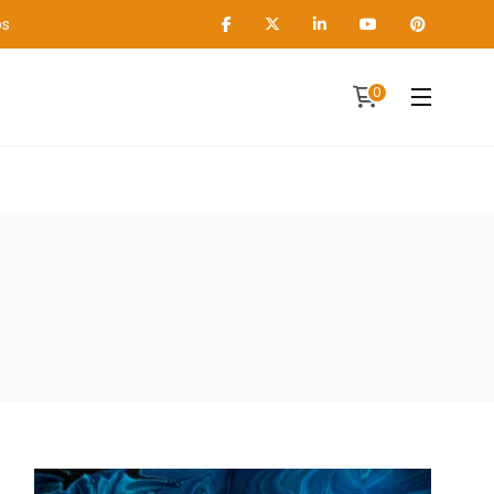
os
0
Contact
A propos