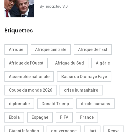
By
redacteur3.0
Étiquettes
Afrique
Afrique centrale
Afrique de l’Est
Afrique de l’Ouest
Afrique du Sud
Algérie
Assemblée nationale
Bassirou Diomaye Faye
Coupe du monde 2026
crise humanitaire
diplomatie
Donald Trump
droits humains
Ebola
Espagne
FIFA
France
Gianni Infantino
gouvernance
Ituri
Kenya