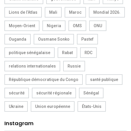
Lions de l’Atlas
Mali
Maroc
Mondial 2026.
Moyen-Orient
Nigeria
OMS
ONU
Ouganda
Ousmane Sonko
Pastef
politique sénégalaise
Rabat
RDC
relations internationales
Russie
République démocratique du Congo
santé publique
sécurité
sécurité régionale
Sénégal
Ukraine
Union européenne
États-Unis
Instagram