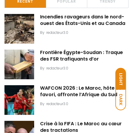
RECENT
POPULAR
TRENDY
Incendies ravageurs dans le nord-
ouest des États-Unis et au Canada
By
redacteur3.0
Frontière Égypte-Soudan : Traque
des FSR trafiquants d’or
By
redacteur3.0
LIGHT
WAFCON 2026 : Le Maroc, hôte et
favori, affronte l’Afrique du Sud
DARK
By
redacteur3.0
Crise à la FIFA : Le Maroc au cœur
des tractations