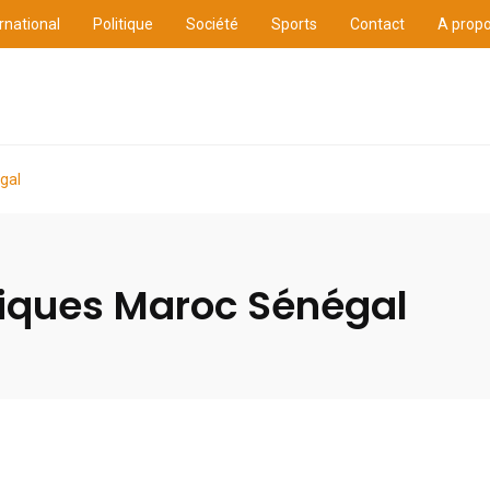
rnational
Politique
Société
Sports
Contact
A prop
ure
International
Politique
Société
Sports
gal
oriques Maroc Sénégal