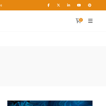
os
0
Contact
A propos