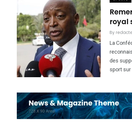
Remer
royal 
By
redacte
La Conféd
reconnais
des suppo
sport sur