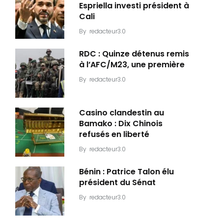
Espriella investi président à
Cali
By
redacteur3.0
RDC : Quinze détenus remis
à l’AFC/M23, une première
By
redacteur3.0
Casino clandestin au
Bamako : Dix Chinois
refusés en liberté
By
redacteur3.0
Bénin : Patrice Talon élu
président du Sénat
By
redacteur3.0