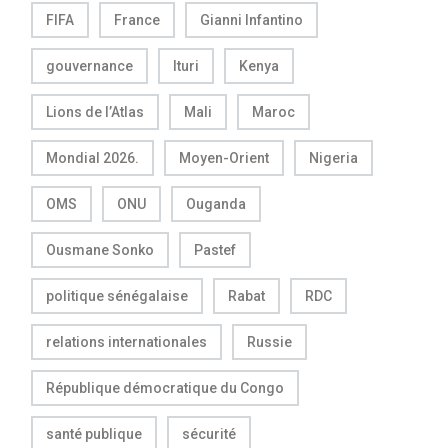
FIFA
France
Gianni Infantino
gouvernance
Ituri
Kenya
Lions de l’Atlas
Mali
Maroc
Mondial 2026.
Moyen-Orient
Nigeria
OMS
ONU
Ouganda
Ousmane Sonko
Pastef
politique sénégalaise
Rabat
RDC
relations internationales
Russie
République démocratique du Congo
santé publique
sécurité