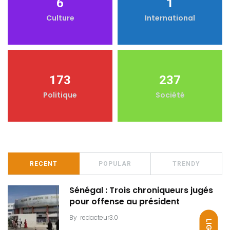
6
1
Culture
International
173
237
Politique
Société
RECENT
POPULAR
TRENDY
Sénégal : Trois chroniqueurs jugés
pour offense au président
By
redacteur3.0
LIGHT