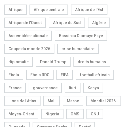
Afrique
Afrique centrale
Afrique de l’Est
Afrique de l’Ouest
Afrique du Sud
Algérie
Assemblée nationale
Bassirou Diomaye Faye
Coupe du monde 2026
crise humanitaire
diplomatie
Donald Trump
droits humains
Ebola
Ebola RDC
FIFA
football africain
France
gouvernance
Ituri
Kenya
Lions de l’Atlas
Mali
Maroc
Mondial 2026.
Moyen-Orient
Nigeria
OMS
ONU
Ouganda
Ousmane Sonko
Pastef