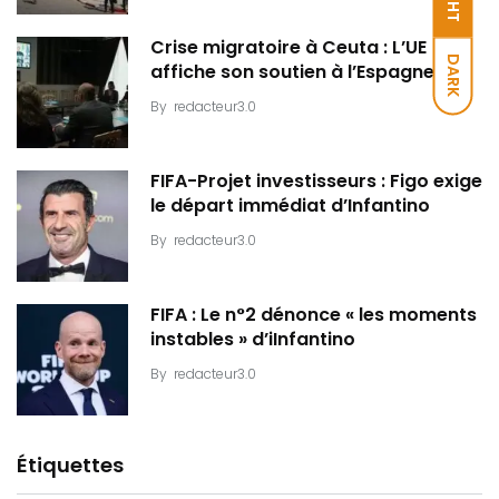
Crise migratoire à Ceuta : L’UE
DARK
affiche son soutien à l’Espagne
By
redacteur3.0
FIFA-Projet investisseurs : Figo exige
le départ immédiat d’Infantino
By
redacteur3.0
FIFA : Le n°2 dénonce « les moments
instables » d’iInfantino
By
redacteur3.0
Étiquettes