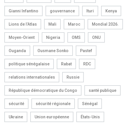
Gianni Infantino
gouvernance
Ituri
Kenya
Lions de l’Atlas
Mali
Maroc
Mondial 2026.
Moyen-Orient
Nigeria
OMS
ONU
Ouganda
Ousmane Sonko
Pastef
politique sénégalaise
Rabat
RDC
relations internationales
Russie
République démocratique du Congo
santé publique
sécurité
sécurité régionale
Sénégal
Ukraine
Union européenne
États-Unis