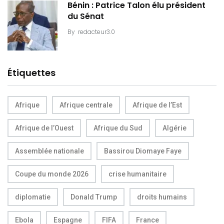
Bénin : Patrice Talon élu président
du Sénat
By
redacteur3.0
Étiquettes
Afrique
Afrique centrale
Afrique de l’Est
Afrique de l’Ouest
Afrique du Sud
Algérie
Assemblée nationale
Bassirou Diomaye Faye
Coupe du monde 2026
crise humanitaire
diplomatie
Donald Trump
droits humains
Ebola
Espagne
FIFA
France