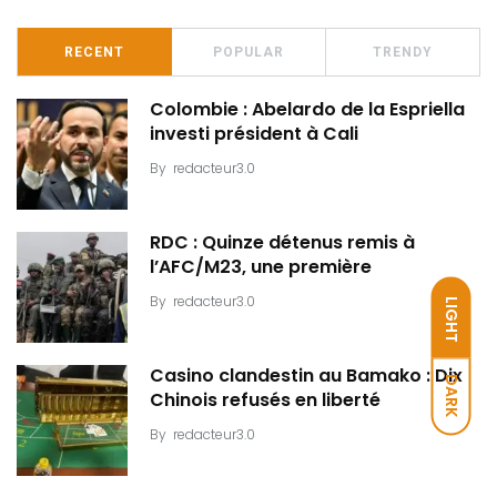
RECENT
POPULAR
TRENDY
Colombie : Abelardo de la Espriella
investi président à Cali
By
redacteur3.0
RDC : Quinze détenus remis à
l’AFC/M23, une première
By
redacteur3.0
LIGHT
Casino clandestin au Bamako : Dix
DARK
Chinois refusés en liberté
By
redacteur3.0